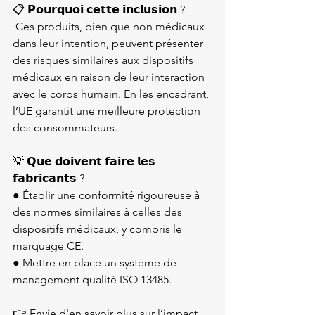
📋 𝗣𝗼𝘂𝗿𝗾𝘂𝗼𝗶 𝗰𝗲𝘁𝘁𝗲 𝗶𝗻𝗰𝗹𝘂𝘀𝗶𝗼𝗻 ?

 Ces produits, bien que non médicaux 
dans leur intention, peuvent présenter 
des risques similaires aux dispositifs 
médicaux en raison de leur interaction 
avec le corps humain. En les encadrant, 
l’UE garantit une meilleure protection 
des consommateurs.

💡 𝗤𝘂𝗲 𝗱𝗼𝗶𝘃𝗲𝗻𝘁 𝗳𝗮𝗶𝗿𝗲 𝗹𝗲𝘀 
𝗳𝗮𝗯𝗿𝗶𝗰𝗮𝗻𝘁𝘀 ?

● Établir une conformité rigoureuse à 
des normes similaires à celles des 
dispositifs médicaux, y compris le 
marquage CE.

● Mettre en place un système de 
management qualité ISO 13485.

👉 Envie d'en savoir plus sur l’impact 