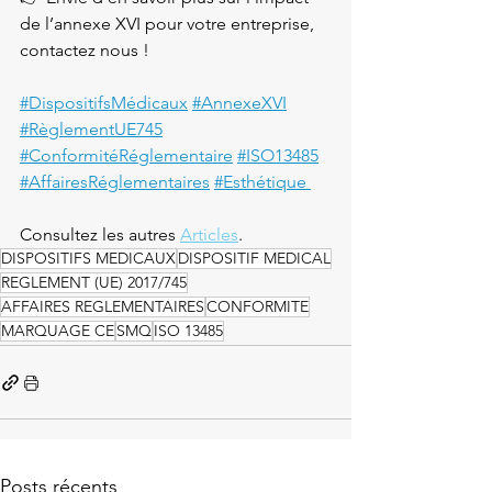
de l’annexe XVI pour votre entreprise, 
contactez nous !

#DispositifsMédicaux
#AnnexeXVI
#RèglementUE745
#ConformitéRéglementaire
#ISO13485
#AffairesRéglementaires
#Esthétique 
Consultez les autres 
Articles
. 
DISPOSITIFS MEDICAUX
DISPOSITIF MEDICAL
REGLEMENT (UE) 2017/745
AFFAIRES REGLEMENTAIRES
CONFORMITE
MARQUAGE CE
SMQ
ISO 13485
Posts récents