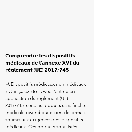
𝗖𝗼𝗺𝗽𝗿𝗲𝗻𝗱𝗿𝗲 𝗹𝗲𝘀 𝗱𝗶𝘀𝗽𝗼𝘀𝗶𝘁𝗶𝗳𝘀 
𝗺𝗲́𝗱𝗶𝗰𝗮𝘂𝘅 𝗱𝗲 𝗹’𝗮𝗻𝗻𝗲𝘅𝗲 𝗫𝗩𝗜 𝗱𝘂 
𝗿𝗲̀𝗴𝗹𝗲𝗺𝗲𝗻𝘁 (𝗨𝗘) 𝟮𝟬𝟭𝟳/𝟳𝟰𝟱

🔍 Dispositifs médicaux non médicaux 
? Oui, ça existe ! Avec l'entrée en 
application du règlement (UE) 
2017/745, certains produits sans finalité 
médicale revendiquée sont désormais 
soumis aux exigences des dispositifs 
médicaux. Ces produits sont listés 