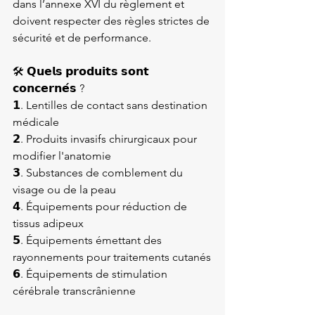
dans l’annexe XVI du règlement et 
doivent respecter des règles strictes de 
sécurité et de performance.

🛠️ 𝗤𝘂𝗲𝗹𝘀 𝗽𝗿𝗼𝗱𝘂𝗶𝘁𝘀 𝘀𝗼𝗻𝘁 
𝗰𝗼𝗻𝗰𝗲𝗿𝗻𝗲́𝘀 ?

𝟭. Lentilles de contact sans destination 
médicale 

𝟮. Produits invasifs chirurgicaux pour 
modifier l'anatomie

𝟯. Substances de comblement du 
visage ou de la peau

𝟰. Équipements pour réduction de 
tissus adipeux

𝟱. Équipements émettant des 
rayonnements pour traitements cutanés

𝟲. Équipements de stimulation 
cérébrale transcrânienne
