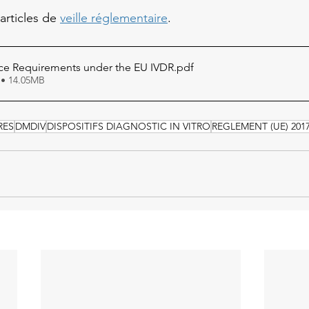
articles de 
veille réglementaire
.
nce Requirements under the EU IVDR
.pdf
 • 14.05MB
RES
DMDIV
DISPOSITIFS DIAGNOSTIC IN VITRO
REGLEMENT (UE) 2017