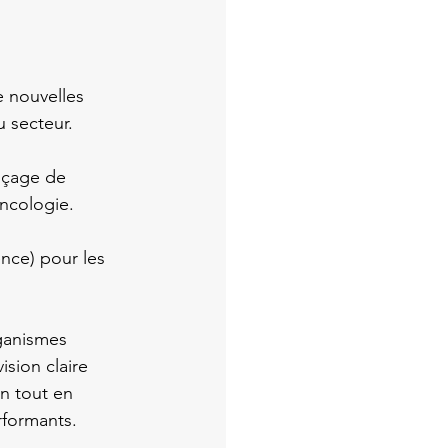
 nouvelles 
u secteur.
nçage de 
oncologie.
ce) pour les 
rganismes 
sion claire 
n tout en 
rformants.