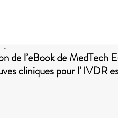
La société
CONSEIL
AUDIT
FORMATION
A
ture
tion de l’eBook de MedTech 
uves cliniques pour l' IVDR e