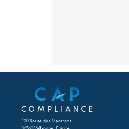
120 Route des Macarons
La PCVRR (PRRC) est-elle
06560 Valbonne, France