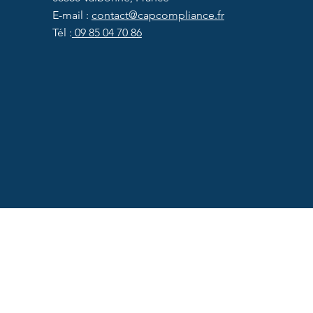
obligatoire pour tous les
E-mail :
contact@capcompliance.fr
fabricants de dispositifs médicaux
Tél :
09 85 04 70 86
?