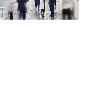
Pourquoi choisir CAP
COMPLIANCE ?
Expertise approfondie en affaires
réglementaires DM / DMDIV