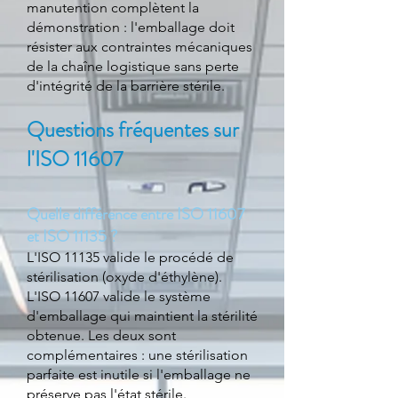
manutention complètent la
démonstration : l'emballage doit
résister aux contraintes mécaniques
de la chaîne logistique sans perte
d'intégrité de la barrière stérile.
Questions fréquentes sur
l'ISO 11607
Quelle différence entre ISO 11607
et ISO 11135 ?
L'ISO 11135 valide le procédé de
stérilisation (oxyde d'éthylène).
L'ISO 11607 valide le système
d'emballage qui maintient la stérilité
obtenue. Les deux sont
complémentaires : une stérilisation
parfaite est inutile si l'emballage ne
préserve pas l'état stérile.