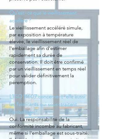
Qu'est-ce que le vieillissement
accéléré ?
Le vieillissement accéléré simule,
par exposition à température
élevée, le vieillissement réel de
l'emballage afin d'estimer
rapidement sa durée de
conservation. Il doit être confirmé
par un vieillissement en temps réel
pour valider définitivement la
péremption.
L'ISO 11607 concerne-t-elle aussi
les fabricants qui sous-traitent
l'emballage ?
Oui. La responsabilité de la
conformité incombe au fabricant,
même si l'emballage est sous-traité.