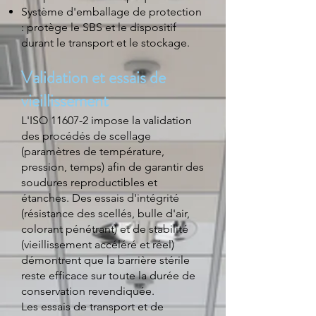
Système d'emballage de protection
: protège le SBS et le dispositif
durant le transport et le stockage.
Validation et essais de
vieillissement
L'ISO 11607-2 impose la validation
des procédés de scellage
(paramètres de température,
pression, temps) afin de garantir des
soudures reproductibles et
étanches. Des essais d'intégrité
(résistance des scellés, bulle d'air,
colorant pénétrant) et de stabilité
(vieillissement accéléré et réel)
démontrent que la barrière stérile
reste efficace sur toute la durée de
conservation revendiquée.
Les essais de transport et de