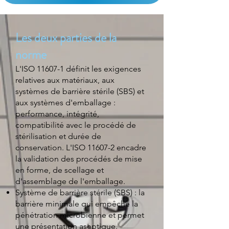
Les deux parties de la
norme
L'ISO 11607-1 définit les exigences
relatives aux matériaux, aux
systèmes de barrière stérile (SBS) et
aux systèmes d'emballage :
performance, intégrité,
compatibilité avec le procédé de
stérilisation et durée de
conservation. L'ISO 11607-2 encadre
la validation des procédés de mise
en forme, de scellage et
d'assemblage de l'emballage.
Système de barrière stérile (SBS) : la
barrière minimale qui empêche la
pénétration microbienne et permet
une présentation aseptique.