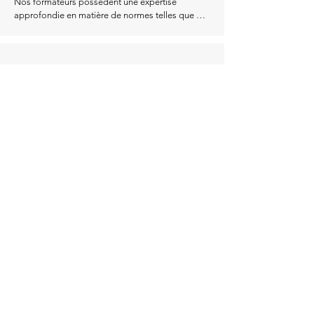
Nos formateurs possèdent une expertise 
approfondie en matière de normes telles que 
l'ISO 13485, l'ISO 14971, et les règlements 
européens (UE) 2017/745 et 2017/746.
FORMATIONS ACTUALISÉES
Nos programmes sont continuellement mis à 
jour pour refléter les dernières évolutions 
réglementaires, garantissant que vous recevez 
une formation de pointe.
APPROCHE PRATIQUE
Des formations pratiques et adaptées, vous 
aidant à appliquer directement les connaissances 