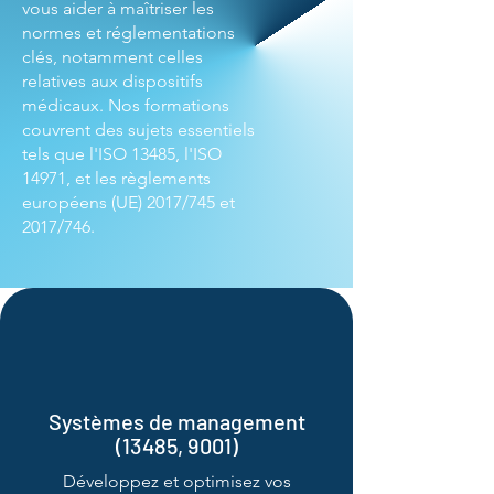
vous aider à maîtriser les
normes et réglementations
clés, notamment celles
relatives aux dispositifs
médicaux. Nos formations
couvrent des sujets essentiels
tels que l'ISO 13485, l'ISO
14971, et les règlements
européens (UE) 2017/745 et
2017/746.
Systèmes de management
(13485, 9001)
Développez et optimisez vos