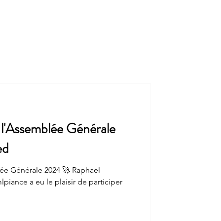
ctualités
Veille réglementaire
Contact
l'Assemblée Générale
ed
érale 2024 🚀 Raphael