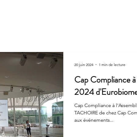
La société
CONSEIL
AUDIT
FORMATION
A
20 juin 2024
1 min de lecture
Cap Compliance à 
2024 d'Eurobiom
Cap Compliance à l'Assemblée Gén
TACHOIRE de chez Cap Comlpiance a eu le plaisir de participer
aux événements...