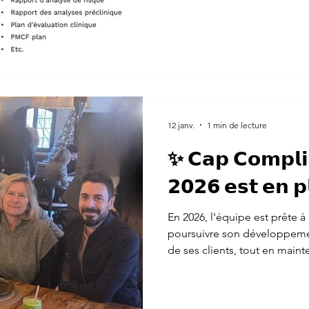
12 janv.
1 min de lecture
✨ 𝗖𝗮𝗽 𝗖𝗼𝗺𝗽𝗹𝗶
𝟮𝟬𝟮𝟲 𝗲𝘀𝘁 𝗲𝗻 
En 2026, l'équipe est prête à
poursuivre son développeme
de ses clients, tout en main
qualité et de confiance.