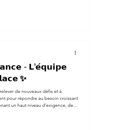
𝗻𝗰𝗲 - 𝗟’𝗲́𝗾𝘂𝗶𝗽𝗲
𝗹𝗮𝗰𝗲 ✨
 relever de nouveaux défis et à
nt pour répondre au besoin croissant
tenant un haut niveau d’exigence, de