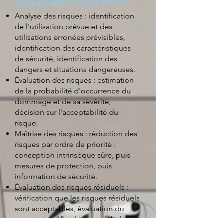
risques selon l'ISO 14971
Analyse des risques : identification
de l'utilisation prévue et des
utilisations erronées prévisibles,
identification des caractéristiques
de sécurité, identification des
dangers et situations dangereuses.
Évaluation des risques : estimation
de la probabilité d'occurrence du
dommage et de sa sévérité,
décision sur l'acceptabilité du
risque.
Maîtrise des risques : réduction des
risques par ordre de priorité :
conception intrinsèque sûre, puis
mesures de protection, puis
information de sécurité.
Évaluation des risques résiduels :
vérification que les risques résiduels
sont acceptables, évaluation du