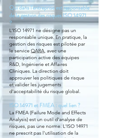
Qui dans l'entreprise est responsable
de la gestion des risques ISO 14971
?
L'ISO 14971 ne désigne pas un
responsable unique. En pratique, la
gestion des risques est pilotée par
le service
QARA
, avec une
participation active des équipes
R&D, Ingénierie et Affaires
Cliniques. La direction doit
approuver les politiques de risque
et valider les jugements
d'acceptabilité du risque global.
ISO 14971 et FMEA : quel lien ?
La FMEA (Failure Mode and Effects
Analysis) est un outil d'analyse de
risques, pas une norme. L'ISO 14971
ne prescrit pas l'utilisation de la