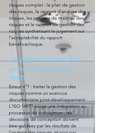
risques complet : le plan de gestion
des risques, le rapport d'analyse des
risques, les preuves de maîtrise des
risques et le rapport de gestion des
risques synthétisant le jugement sur
l'acceptabilité du rapport
bénéfice/risque.
Les pièges classiques de la
gestion des risques ISO
14971
Erreur n°1 : traiter la gestion des
risques comme un exercice
documentaire post-développement.
L'ISO 14971 exige une intégration au
processus de conception ; les
décisions de conception doivent
être guidées par les résultats de
l'analyse des risques, et non par