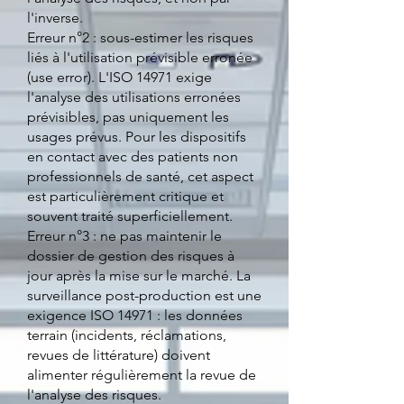
l'inverse.
Erreur n°2 : sous-estimer les risques
liés à l'utilisation prévisible erronée
(use error). L'ISO 14971 exige
l'analyse des utilisations erronées
prévisibles, pas uniquement les
usages prévus. Pour les dispositifs
en contact avec des patients non
professionnels de santé, cet aspect
est particulièrement critique et
souvent traité superficiellement.
Erreur n°3 : ne pas maintenir le
dossier de gestion des risques à
jour après la mise sur le marché. La
surveillance post-production est une
exigence ISO 14971 : les données
terrain (incidents, réclamations,
revues de littérature) doivent
alimenter régulièrement la revue de
l'analyse des risques.