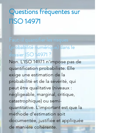
Questions fréquentes sur
l'ISO 14971
Faut-il quantifier les risques
(probabilité numérique) dans le
dossier ISO 14971 ?
Non. L'ISO 14971 n'impose pas de
quantification probabiliste. Elle
exige une estimation de la
probabilité et de la sévérité, qui
peut être qualitative (niveaux :
négligeable, marginal, critique,
catastrophique) ou semi-
quantitative. L'important est que la
méthode d'estimation soit
documentée, justifiée et appliquée
de manière cohérente.