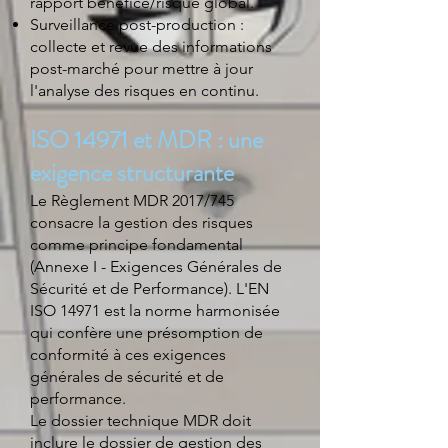
rapport bénéfice/risque global.
Surveillance post-production :
collecte et revue des informations
post-marché pour mettre à jour
l'analyse des risques en continu.
ISO 14971 et MDR : une
exigence structurante
Le Règlement MDR 2017/745
consacre la gestion des risques
comme principe fondamental
(Annexe I - Exigences Générales de
Sécurité et de Performance). L'EN
ISO 14971 est la norme harmonisée
qui confère une présomption de
conformité à ces exigences
générales de sécurité et de
performance.
Le dossier technique MDR doit
inclure le dossier de gestion des