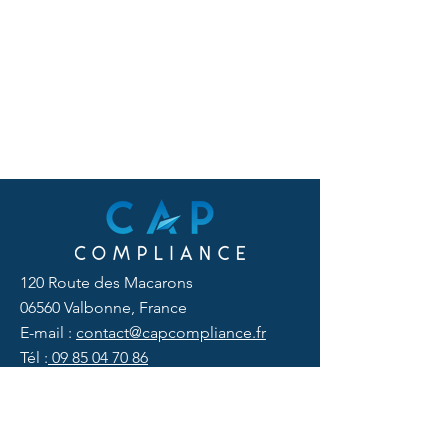
120 Route des Macarons
06560 Valbonne, France
E-mail :
contact@capcompliance.fr
Tél :
09 85 04 70 86
RÉSEAUX SOCIAUX