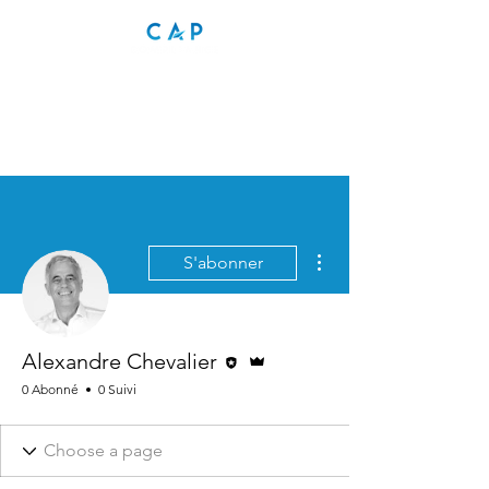
Plus d'actions
S'abonner
Rédacteur
Administrateur
Alexandre Chevalier
0 Abonné
0 Suivi