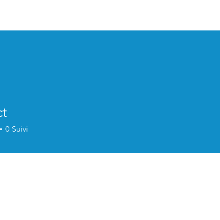
La société
CONSEIL
AUDIT
FORMATION
A
ct
0
Suivi