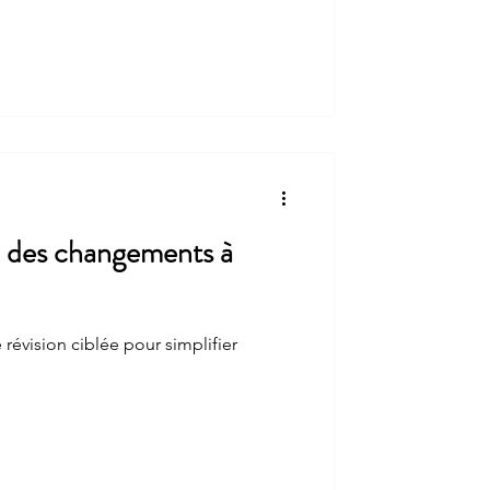
té des fabricants de dispositifs
sément le texte réglementaire, quel
R, et cette obligation laisse-t-elle une
ures les plus petites ? Que dit le
ment (UE)
des changements à
révision ciblée pour simplifier