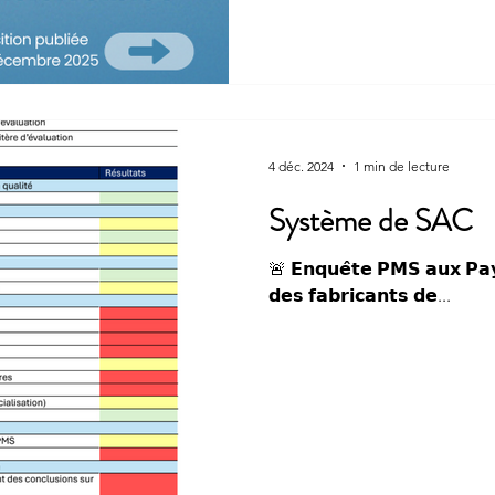
4 déc. 2024
1 min de lecture
Système de SAC
🚨 𝗘𝗻𝗾𝘂𝗲̂𝘁𝗲 𝗣𝗠𝗦 𝗮𝘂𝘅 𝗣𝗮𝘆
𝗱𝗲𝘀 𝗳𝗮𝗯𝗿𝗶𝗰𝗮𝗻𝘁𝘀 𝗱𝗲...