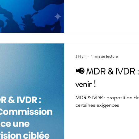
incontournable pour la majori
médicaux. Mais que dit préci
est le rôle concret de la PCVR
marge de manœuvre aux struct
MDR sur la PCVRR ? Le Règle
5 févr.
1 min de lecture
📢 MDR & IVDR : 
venir !
MDR & IVDR : proposition de 
certaines exigences