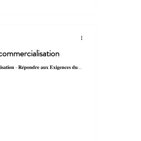
 commercialisation
𝐥𝐢𝐬𝐚𝐭𝐢𝐨𝐧 - 𝐑𝐞́𝐩𝐨𝐧𝐝𝐫𝐞 𝐚𝐮𝐱 𝐄𝐱𝐢𝐠𝐞𝐧𝐜𝐞𝐬 𝐝𝐮...