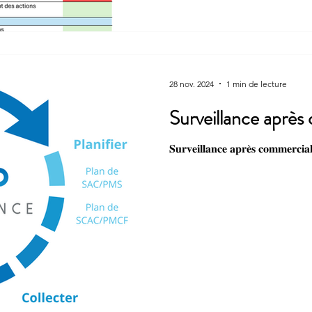
28 nov. 2024
1 min de lecture
Surveillance après
𝐒𝐮𝐫𝐯𝐞𝐢𝐥𝐥𝐚𝐧𝐜𝐞 𝐚𝐩𝐫𝐞̀𝐬 𝐜𝐨𝐦𝐦𝐞𝐫𝐜𝐢𝐚