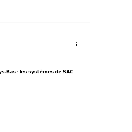
𝘀-𝗕𝗮𝘀 : 𝗹𝗲𝘀 𝘀𝘆𝘀𝘁𝗲̀𝗺𝗲𝘀 𝗱𝗲 𝗦𝗔𝗖