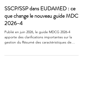
23 juil.
2 min de lecture
SSCP/SSP dans EUDAMED : ce
que change le nouveau guide MDCG
2026-4
Publié en juin 2026, le guide MDCG 2026-4
apporte des clarifications importantes sur la
gestion du Résumé des caractéristiques de
sécurité et des performances cliniques (SSCP) et
du Résumé des performances et de la sécurité
(SSP) dans la base de données EUDAMED. Ce qui
change avec le guide MDCG 2026-4 Un transfert
progressif des responsabilités vers les fabricants À
terme, les fabricants devront reprendre la main et
déposer eux-mêmes directement dans EUDAMED
: La version mast