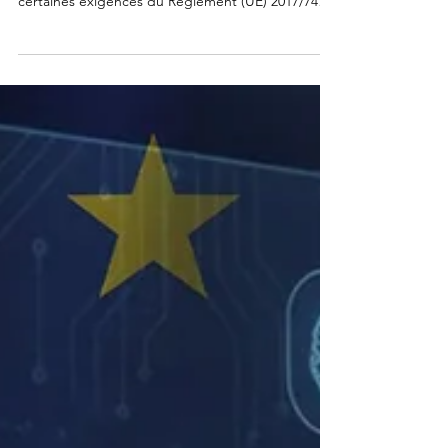
2026 deux actes délégués visant à faire évoluer
certaines exigences du Règlement (UE) 2017/745
(MDR) pour les Well-Established Technologies
(WET). Ces évolutions traduisent la volonté
européenne d’adapter le cadre MDR aux réalités
du marché et aux niveaux de maturité des
technologies. Qu'est-ce qu'une Well-Established
Technology (WET) ? Les Well-Established
Technologies (WET) désignent des dispositifs
médicaux qui se caractérisent