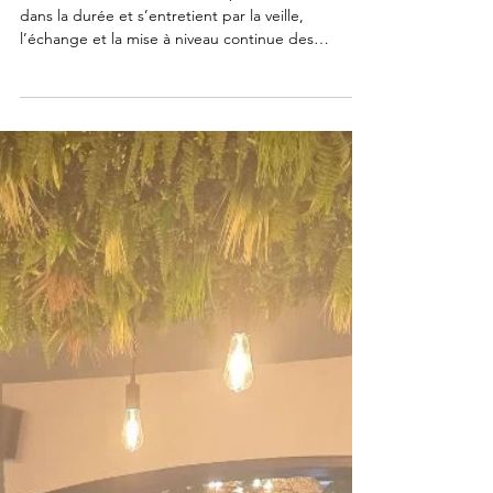
16 janv.
1 min de lecture
Journée d’échanges autour de
l’investigation clinique
Chez CAP COMPLIANCE, l’expertise se construit
dans la durée et s’entretient par la veille,
l’échange et la mise à niveau continue des
pratiques.