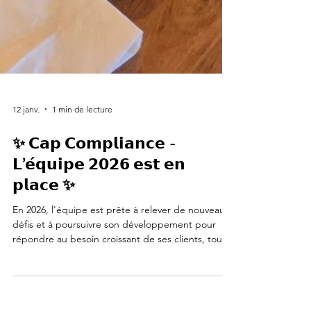
12 janv.
1 min de lecture
✨ 𝗖𝗮𝗽 𝗖𝗼𝗺𝗽𝗹𝗶𝗮𝗻𝗰𝗲 -
𝗟’𝗲́𝗾𝘂𝗶𝗽𝗲 𝟮𝟬𝟮𝟲 𝗲𝘀𝘁 𝗲𝗻
𝗽𝗹𝗮𝗰𝗲 ✨