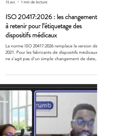
15 avr.
1 min de lecture
ISO 20417:2026 : les changements
à retenir pour l’étiquetage des
dispositifs médicaux
La norme ISO 20417:2026 remplace la version de
2021. Pour les fabricants de dispositifs médicaux, il
ne s’agit pas d’un simple changement de date,
mais bien d’une mise à jour importante à prendre
en compte dans les dossiers techniques. Les
principaux changements de l’édition 2026 Cette
nouvelle édition apporte plusieurs évolutions à
retenir pour l’étiquetage des dispositifs médicaux.
Une simplification du contenu La norme supprime