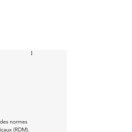
ctualités
Veille réglementaire
Contact
e des normes 
icaux (RDM).
