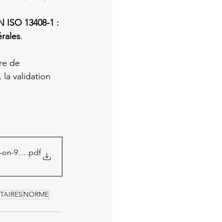
N ISO 13408-1 : 
érales
. 

re de 
a validation 
on-9.10.2024
.pdf
TAIRES
NORME