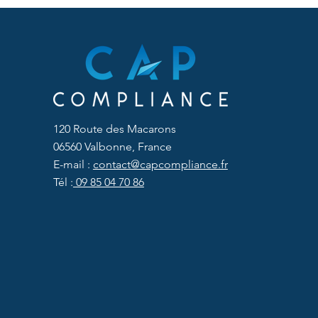
120 Route des Macarons
La PCVRR (PRRC) est-elle
06560 Valbonne, France
obligatoire pour tous les
E-mail :
contact@capcompliance.fr
fabricants de dispositifs médicaux
Tél :
09 85 04 70 86
?