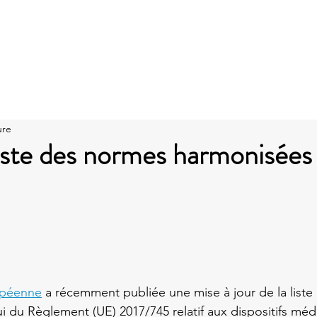
La société
CONSEIL
AUDIT
FORMATION
A
ure
iste des normes harmonisées
opéenne
 a récemment publiée une mise à jour de la list
i du Règlement (UE) 2017/745 relatif aux dispositifs méd