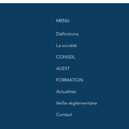
MENU
Définitions
La société
Mon logiciel de santé est-il un
EUDA
CONSEIL
dispositif médical ?
oblig
AUDIT
FORMATION
Actualités
Veille réglementaire
Contact